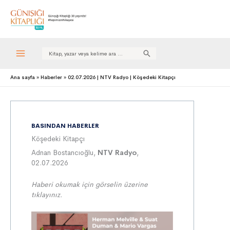
Search
for:
Ana sayfa
Haberler
02.07.2026 | NTV Radyo | Köşedeki Kitapçı
BASINDAN HABERLER
Köşedeki Kitapçı
Adnan Bostancıoğlu,
NTV Radyo
,
02.07.2026
Haberi okumak için görselin üzerine
tıklayınız.