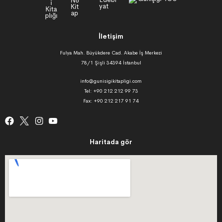
İletişim
Fulya Mah. Büyükdere Cad. Akabe İş Merkezi
78/1 Şişli 34394 İstanbul
info@gunisigikitapligi.com
Tel: +90 212 212 99 73
Fax: +90 212 217 91 74
Haritada gör