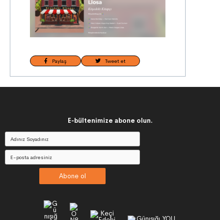
Paylaş
Tweet et
E-bültenimize abone olun.
Abone ol